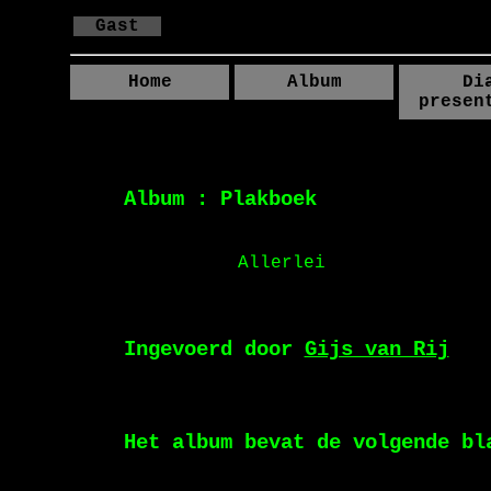
Gast
Home
Album
Di
presen
Album : Plakboek
Allerlei
Ingevoerd door
Gijs van Rij
Het album bevat de volgende bl