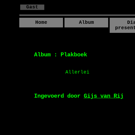
Gast
Home
Album
Di
presen
Album : Plakboek
Allerlei
Ingevoerd door
Gijs van Rij