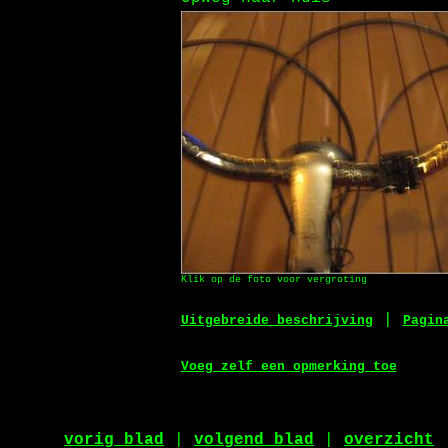
Klik op de foto voor vergroting
|
Uitgebreide beschrijving
Pagin
Voeg zelf een opmerking toe
vorig blad
|
volgend blad
|
overzicht