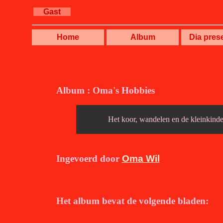
Gast
Home
Album
Dia prese
Album : Oma's Hobbies
Het koor, wandelen en de kleinkind
Ingevoerd door
Oma Wil
Het album bevat de volgende bladen: