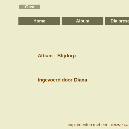
Gast
Home
Album
Dia prese
Album : Blijdorp
Ingevoerd door
Diana
expirimenten met een nieuwe c