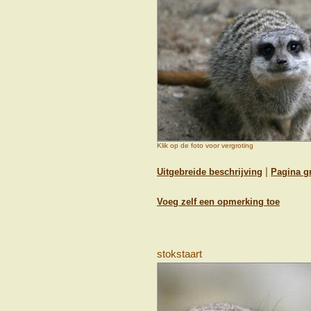
Klik op de foto voor vergroting
|
Uitgebreide beschrijving
Pagina g
Voeg zelf een opmerking toe
stokstaart